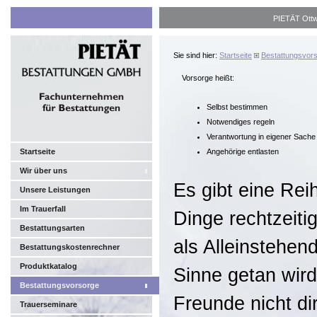
PIETÄT Ottwe
Sie sind hier:
Startseite
Bestattungsvor
Vorsorge heißt:
Selbst bestimmen
Notwendiges regeln
Verantwortung in eigener Sache
Startseite
Angehörige entlasten
Wir über uns
Es gibt eine Rei
Unsere Leistungen
Im Trauerfall
Dinge rechtzeit
Bestattungsarten
als Alleinstehen
Bestattungskostenrechner
Produktkatalog
Sinne getan wird
Bestattungsvorsorge
Freunde nicht dir
Trauerseminare