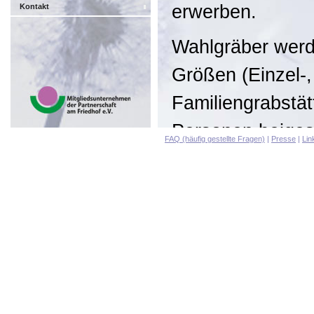
erwerben.
Kontakt
Wahlgräber werd
Größen (Einzel-,
Familiengrabstä
Personen beiges
FAQ (häufig gestellte Fragen)
|
Presse
|
Lin
Ruhezeit ist ein